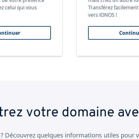
t de votre présence
mais chez un autre fo
ez celui qui vous
Transférez facilemen
vers IONOS !
ontinuer
Continu
trez votre domaine av
 Découvrez quelques informations utiles pour vo