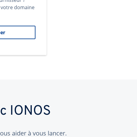
urnisseur ?
t votre domaine
er
ec IONOS
us aider à vous lancer.